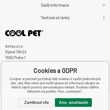
Další informace
Textové stránky
Avitex,s.r.o.
Rybná 716/24
11000 Praha 1
Česká Republika
IČO: 60745291
Cookies a GDPR
DIČ: CZ60745291
Coolpet a partneři potřebují Váš souhlas k využití jednotlivých
dat, aby Vám mimo jiné mohli ukazovat informace týkající se
Vašich zájmů pomocí personalizace reklam. Souhlas udělíte
kliknutím na políčko "Ano, souhlasím".
Copyright © 2026 Avitex,s.r.o.
Zamítnout vše
Ano, souhlasím
Všechna práva vyhrazena.