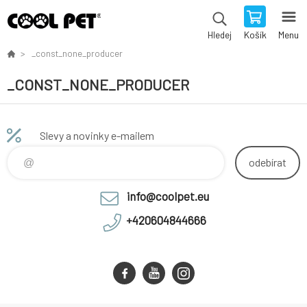
Košík
Menu
Hledej
_const_none_producer
_CONST_NONE_PRODUCER
Slevy a novinky e-mailem
odebírat
info@coolpet.eu
+420604844666