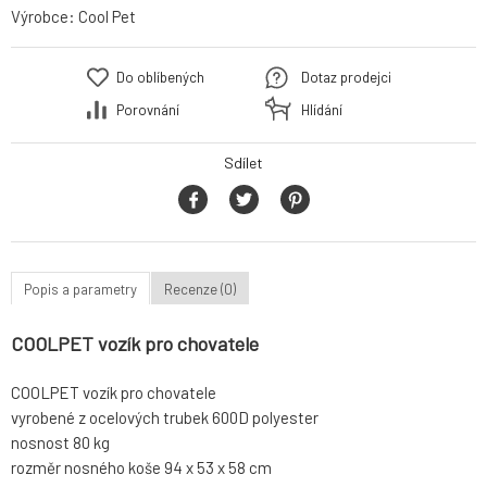
Výrobce:
Cool Pet
Do oblíbených
Dotaz prodejci
Porovnání
Hlídání
Sdílet
Popis a parametry
Recenze (0)
COOLPET vozík pro chovatele
COOLPET vozík pro chovatele
vyrobené z ocelových trubek 600D polyester
nosnost 80 kg
rozměr nosného koše 94 x 53 x 58 cm