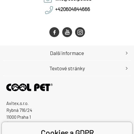
+420604844666
Další informace
Textové stránky
Avitex,s.r.o.
Rybná 716/24
11000 Praha 1
Česká Republika
Cookies a GDPR
IČO: 60745291