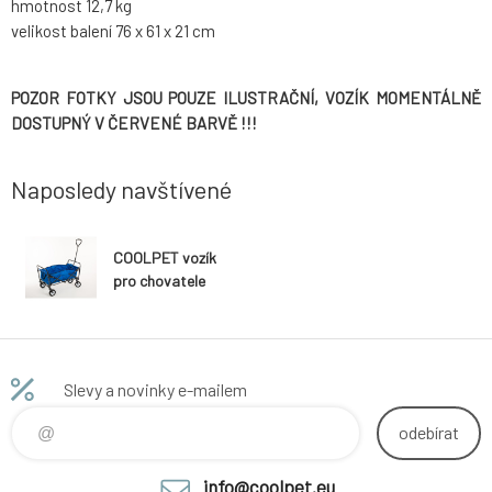
hmotnost 12,7 kg
velikost balení 76 x 61 x 21 cm
POZOR FOTKY JSOU POUZE ILUSTRAČNÍ, VOZÍK MOMENTÁLNĚ
DOSTUPNÝ V ČERVENÉ BARVĚ !!!
Naposledy navštívené
COOLPET vozík
pro chovatele
Slevy a novinky e-mailem
odebírat
info@coolpet.eu