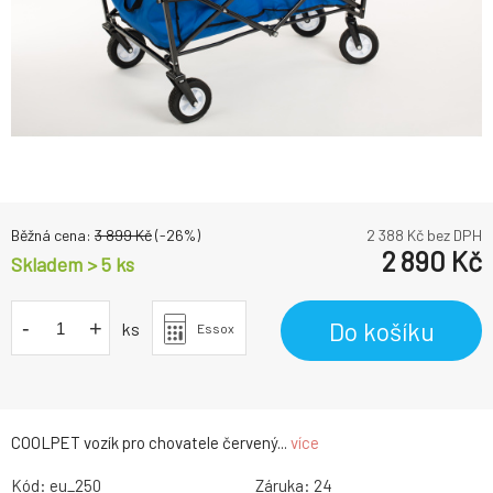
Běžná cena:
3 899
Kč
(-
26
%)
2 388
Kč bez DPH
2 890
Kč
Skladem > 5
ks
-
+
Do košíku
ks
Essox
COOLPET vozík pro chovatele červený...
více
Kód:
eu_250
Záruka:
24