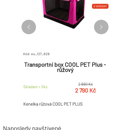
9 VARIANT
9 VARIANT
100%
Kód: eu_127_828
Kód: P1104
T Plus -
Transportní box COOL PET Plus -
Transp
růžový
0 Kč
2 890 Kč
Skladem > 5
ks
Skladem > 
0 Kč
2 790 Kč
lus
Kenelka růžová COOL PET PLUS
COOL PET 
Naposledy navštívené