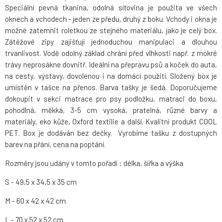
Speciální pevná tkanina, odolná síťovina je použita ve všech
oknech a vchodech - jeden ze předu, druhý z boku. Vchody i okna je
možné zatemnit roletkou ze stejného materiálu, jako je celý box.
Zátěžové zipy zajišťují jednoduchou manipulaci a dlouhou
trvanlivost. Vodě odolný základ chrání před vlhkosti např. z mokré
trávy neprosákne dovnitř. Ideální na přepravu psů a koček do auta,
na cesty, výstavy, dovolenou i na domácí použití. Složený box je
umístěn v tašce na přenos. Barva tašky je šedá. Doporučujeme
dokoupit v sekci matrace pro psy podložku, matraci do boxu,
pohodlná, měkká, 3-5 cm vysoká, pratelná, různé barvy a
materiály, eko kůže, Oxford textilie a další. Kvalitní produkt COOL
PET. Box je dodáván bez dečky. Vyrobíme tašku z dostupných
barev na přání, cena na poptání.
Rozměry jsou udány v tomto pořadí : délka, šířka a výška
S - 49,5 x 34,5 x 35 cm
M - 60 x 42 x 42 cm
L - 70 x 52 x 52 cm