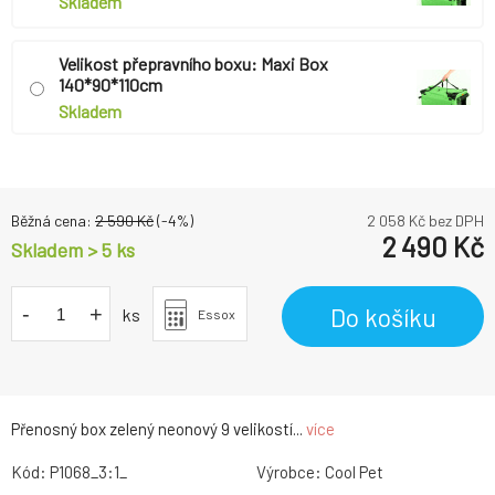
Skladem
Velikost přepravního boxu: Maxi Box
140*90*110cm
Skladem
Běžná cena:
2 590
Kč
(-
4
%)
2 058
Kč bez DPH
2 490
Kč
Skladem > 5 ks
-
+
Do košíku
ks
Essox
Přenosný box zelený neonový 9 velikostí...
více
Kód:
P1068_3:1_
Výrobce:
Cool Pet