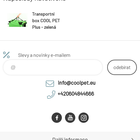
Transportní
box COOL PET
Plus - zelená
neonová
Slevy a novinky e-mailem
odebírat
info@coolpet.eu
+420604844666
Další informace