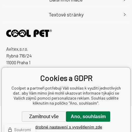
Textové stránky
Avitex,s.r.o.
Rybná 716/24
11000 Praha 1
Česká Republika
Cookies a GDPR
IČO: 60745291
DIČ: CZ60745291
Coolpet a partneři potřebují Váš souhlas k využití jednotlivých
dat, aby Vám mimo jiné mohli ukazovat informace týkající se
Vašich zájmů pomocí personalizace reklam. Souhlas udělíte
kliknutím na políčko "Ano, souhlasím".
Copyright © 2026 Avitex,s.r.o.
Zamítnout vše
Ano, souhlasím
Všechna práva vyhrazena.
Podrobné nastavení s vysvětlením zde
Tvorba a pronájem eshopů
BINARGON.cz
-
Mapa stránek
Soukromí