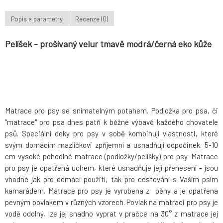
Popis a parametry
Recenze (0)
Pelíšek - prošívaný velur tmavě modrá/černá eko kůže
Matrace pro psy se snímatelným potahem. Podložka pro psa, či
"matrace" pro psa dnes patří k běžné výbavě každého chovatele
psů. Speciální deky pro psy v sobě kombinují vlastnosti, které
svým domácím mazlíčkovi zpříjemní a usnadňují odpočinek. 5-10
cm vysoké pohodlné matrace (podložky/pelíšky) pro psy. Matrace
pro psy je opatřená uchem, které usnadňuje její přenesení - jsou
vhodné jak pro domácí použití, tak pro cestování s Vaším psím
kamarádem. Matrace pro psy je vyrobena z pěny a je opatřena
pevným povlakem v různých vzorech. Povlak na matraci pro psy je
vodě odolný, lze jej snadno vyprat v pračce na 30° z matrace jej