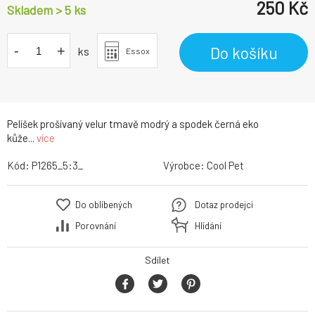
250
Kč
Skladem > 5 ks
-
+
Do košíku
ks
Essox
Pelíšek prošívaný velur tmavě modrý a spodek černá eko
kůže...
více
Kód:
P1265_5:3_
Výrobce:
Cool Pet
Do oblíbených
Dotaz prodejci
Porovnání
Hlídání
Sdílet