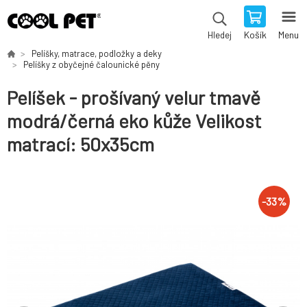
Košík
Menu
Hledej
Pelíšky, matrace, podložky a deky
Pelíšky z obyčejné čalounické pěny
Pelíšek - prošívaný velur tmavě
modrá/černá eko kůže Velikost
matrací: 50x35cm
-
33
%