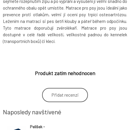
sejmete rozepnutím zipu a po vyprání a vysušení ji velmi snadno do
ochranného obalu opět umístíte. Matrace pro psy jsou ideální jako
prevence proti otlakům, velmi ji ocení psy trpící osteoartrózou.
Ležením na matraci si pes šetří klouby a páteř během odpočinku.
Tyto matrace doporučují zvěrolékaři. Matrace pro psy jsou
dostupné v celé řadě velikostí, velikostně padnou do kennelek
(transportních boxů) či klecí.
Produkt zatím nehodnocen
Přidat recenzi
Naposledy navštívené
Pelíšek -