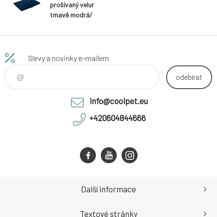
prošívaný velur
tmavě modrá/
černá eko kůže
Slevy a novinky e-mailem
odebírat
info@coolpet.eu
+420604844666
Další informace
Textové stránky