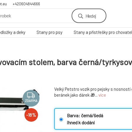
t.eu
+420604844666
Hledej
odložky a deky
Stany pro psy
Stany a přístřešky pro chovate
avovacím stolem, barva černá/tyrkyso
Velký Petstro vozík pro pejsky s nosností
beránek jako dárek 🎁...
více
ZDARMA
-
18
%
Barva: černá/šedá
ihned k dodání