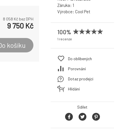
Záruka:
1
Výrobce:
Cool Pet
8 058
Kč bez DPH
9 750
Kč
100%
1 recenze
Do košíku
Do oblíbených
Porovnání
Dotaz prodejci
Hlídání
Sdílet