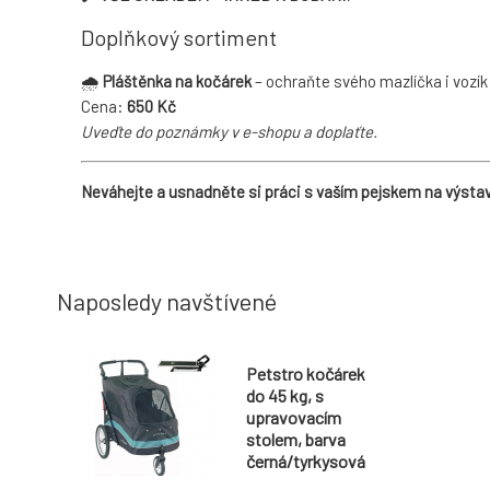
Doplňkový sortiment
🌧️
Pláštěnka na kočárek
– ochraňte svého mazlíčka i vozí
Cena:
650 Kč
Uveďte do poznámky v e-shopu a doplaťte.
Neváhejte a usnadněte si práci s vaším pejskem na výstavá
Naposledy navštívené
Petstro kočárek
do 45 kg, s
upravovacím
stolem, barva
černá/tyrkysová
+ podložka