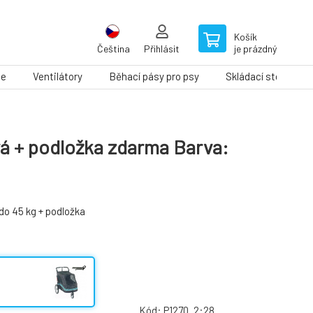
Košík
Čeština
Přihlásit
je prázdný
le
Ventilátory
Běhací pásy pro psy
Skládací stoly na ú
vá + podložka zdarma Barva:
 do 45 kg + podložka
Kód:
P1270_2:28_