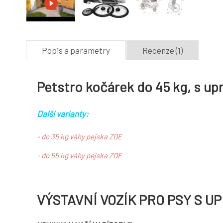
Popis a parametry
Recenze (1)
Petstro kočárek do 45 kg, s u
Další varianty:
-
do 35 kg váhy pejska ZDE
-
do 55 kg váhy pejska ZDE
VÝSTAVNÍ VOZÍK PRO PSY S 