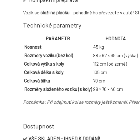
Vozík se
složí na placku
– pohodlně ho převezete v autě! Sto
Technické parametry
PARAMETR
HODNOTA
Nosnost
45 kg
Rozměry vozíku (bez kol)
88 × 62 × 69 cm (výška)
Celková výška s koly
112 cm (od země)
Celková délka s koly
105 cm
Celková šířka
70 cm
Rozměry složeného vozíku (s koly)
98 × 70 × 46 cm
Poznámka: Při odejmutí kol se rozměry ještě zmenší. Přesn
Dostupnost
✔️
VŠE SKLADEM – IHNED K DODÁNÍ!