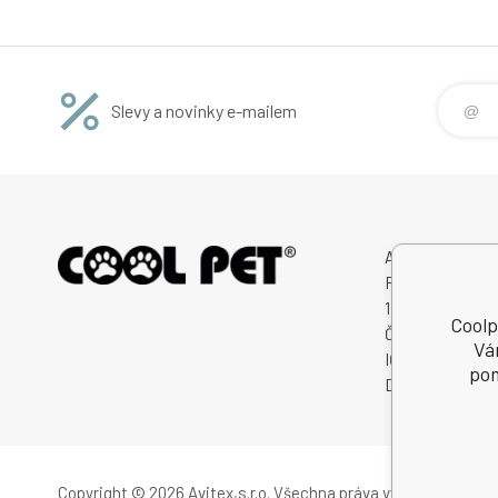
zdarma
Slevy a novinky e-mailem
Avitex,s.r.o.
Rybná 716/24
11000 Praha 1
Coolp
Česká Republik
Vá
IČO: 60745291
pom
DIČ: CZ607452
Copyright © 2026 Avitex,s.r.o.
Všechna práva vyhrazena.