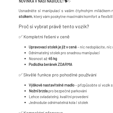
NOVINKA V NAŠÍ NABÍDCE!
🐕✨
Usnadněte si manipulaci s vaším čtyřnohým miláčkem n
stolkem
, který vám poskytne maximální komfort a flexibili
Proč si vybrat právě tento vozík?
✅ Kompletní řešení v ceně
Upravovací stolek je již v ceně
– nic nedoplácíte, nic
Odnímatelný stolek pro snadnou manipulaci
Nosnost až
45 kg
Podložka beránek ZDARMA
✅ Skvělé funkce pro pohodlné používání
Výškově nastavitelné madlo
– přizpůsobte si vozík 
Nožní brzda
pro bezpečné parkování
Lehce ovladatelný, kvalitní provedení
Jednoduše odnímatelná kola i stolek
✅ Kompaktní přeprava