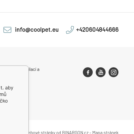
info@coolpet.eu
+420604844666
rovozovny, zasílací a
ndenční adresa
t, aby
jmů
íčko
Eshopy
a
webové stránky
od
BINARGON.cz
-
Mapa stránek