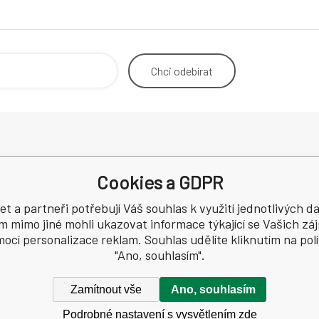
Chci
odebírat
Odstoupení od smlouvy
Adresa p
Cookies a GDPR
Kontakt
korespo
Podmínky ochrany osobních údajů
et a partneři potřebují Váš souhlas k využití jednotlivých da
a
Recenze
m mimo jiné mohli ukazovat informace týkající se Vašich zá
ocí personalizace reklam. Souhlas udělíte kliknutím na pol
91
"Ano, souhlasím".
Zamítnout vše
Ano, souhlasím
Podrobné nastavení s vysvětlením zde