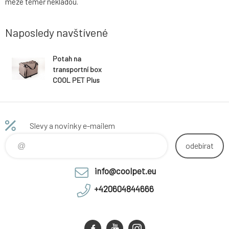
meze téměř nekladou.
Naposledy navštívené
Potah na
transportní box
COOL PET Plus
hnědá
Slevy a novinky e-mailem
odebírat
info@coolpet.eu
+420604844666