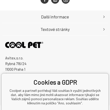
Další informace
Textové stránky
Avitex,s.r.o.
Rybná 716/24
11000 Praha 1
Česká Republika
Cookies a GDPR
IČO: 60745291
DIČ: CZ60745291
Coolpet a partneři potřebují Váš souhlas k využití jednotlivých
dat, aby Vám mimo jiné mohli ukazovat informace týkající se
Vašich zájmů pomocí personalizace reklam. Souhlas udělíte
kliknutím na políčko "Ano, souhlasím".