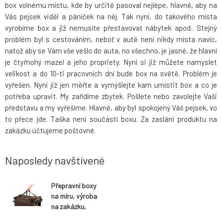
box volnému místu, kde by určitě pasoval nejlépe, hlavně, aby na
Vás pejsek viděl a páníček na něj. Tak nyní, do takového místa
vyrobíme box a již nemusíte přestavovat nábytek apod.. Stejný
problém byl s cestováním, neboť v autě není nikdy místa navíc,
natož aby se Vám vše vešlo do auta, no všechno, je jasné, že hlavní
je čtyřnohý mazel a jeho propriety. Nyní si již můžete namyslet
velikost a do 10-ti pracovních dní bude box na světě. Problém je
vyřešen. Nyní již jen měřte a vymýšlejte kam umístit box a co je
potřeba upravit. My zařídíme zbytek. Pošlete nebo zavolejte Vaši
představu a my vyřešíme. Hlavně, aby byl spokojený Váš pejsek, vo
to přece jde. Taška není součástí boxu. Za zaslání produktu na
zakázku účtujeme poštovné.
Naposledy navštívené
Přepravní boxy
na míru, výroba
na zakázku,
tmavá hnědá