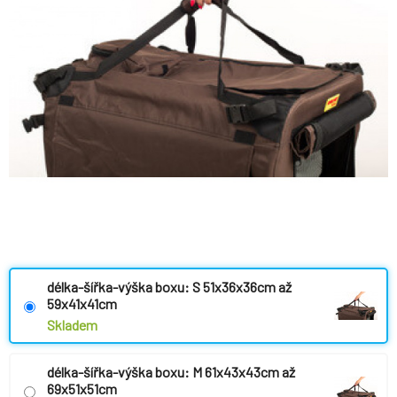
délka-šířka-výška boxu: S 51x36x36cm až
59x41x41cm
Skladem
délka-šířka-výška boxu: M 61x43x43cm až
69x51x51cm