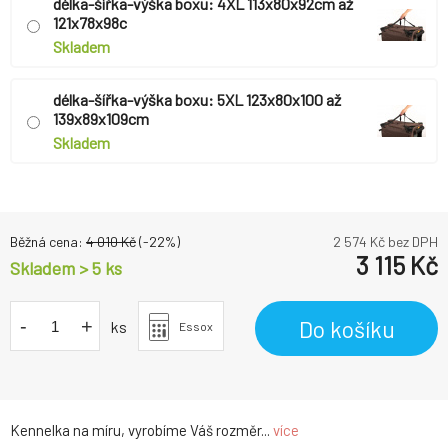
délka-šířka-výška boxu: 4XL 113x80x92cm až
121x78x98c
Skladem
délka-šířka-výška boxu: 5XL 123x80x100 až
139x89x109cm
Skladem
Běžná cena:
4 010
Kč
(-
22
%)
2 574
Kč bez DPH
3 115
Kč
Skladem > 5 ks
-
+
Do košíku
ks
Essox
Kennelka na míru, vyrobíme Váš rozměr...
více