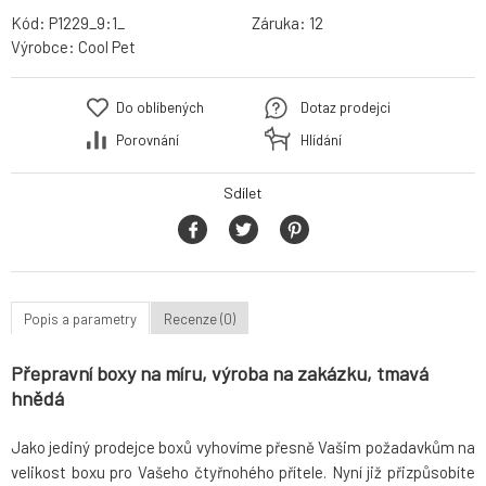
Kód:
P1229_9:1_
Záruka:
12
Výrobce:
Cool Pet
Do oblíbených
Dotaz prodejci
Porovnání
Hlídání
Sdílet
Popis a parametry
Recenze (0)
Přepravní boxy na míru, výroba na zakázku, tmavá
hnědá
Jako jediný prodejce boxů vyhovíme přesně Vašim požadavkům na
velikost boxu pro Vašeho čtyřnohého přítele. Nyní již přizpůsobíte